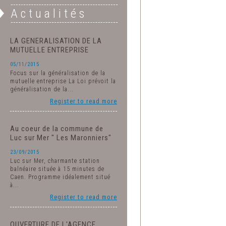
Actualités
LA GENERALISATION DE LA
MUTUELLE ENTREPRISE
05/11/2015
Focus sur la généralisation de la
mutuelle entreprise La Loi prévoit la
généralisation de la...
Register to read more
Au coeur de la commune de
Luc sur Mer " Les Maronniers"
23/09/2015
Luc sur Mer, charmante station
balnéaire située à 15 minutes de
Caen. Programme idéalement situé
à...
Register to read more
OUVERTURE DE L'AGENCE